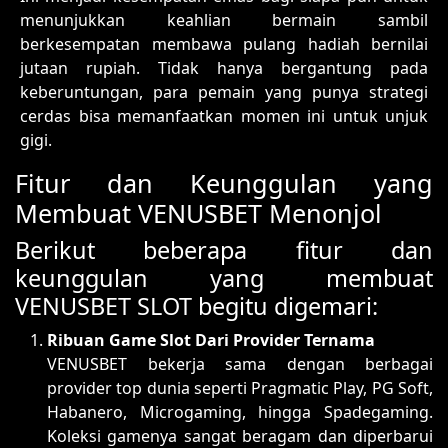
menunjukkan keahlian bermain sambil
berkesempatan membawa pulang hadiah bernilai
jutaan rupiah. Tidak hanya bergantung pada
keberuntungan, para pemain yang punya strategi
cerdas bisa memanfaatkan momen ini untuk unjuk
gigi.
Fitur dan Keunggulan yang
Membuat VENUSBET Menonjol
Berikut beberapa fitur dan
keunggulan yang membuat
VENUSBET SLOT begitu digemari:
Ribuan Game Slot Dari Provider Ternama
VENUSBET bekerja sama dengan berbagai
provider top dunia seperti Pragmatic Play, PG Soft,
Habanero, Microgaming, hingga Spadegaming.
Koleksi gamenya sangat beragam dan diperbarui