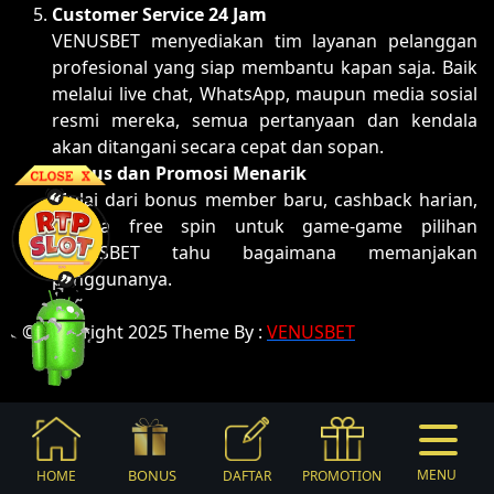
Customer Service 24 Jam
VENUSBET menyediakan tim layanan pelanggan
profesional yang siap membantu kapan saja. Baik
melalui live chat, WhatsApp, maupun media sosial
resmi mereka, semua pertanyaan dan kendala
akan ditangani secara cepat dan sopan.
Bonus dan Promosi Menarik
Mulai dari bonus member baru, cashback harian,
hingga free spin untuk game-game pilihan
VENUSBET tahu bagaimana memanjakan
penggunanya.
© Copyright 2025 Theme By :
VENUSBET
BONUS
MENU
HOME
DAFTAR
PROMOTION