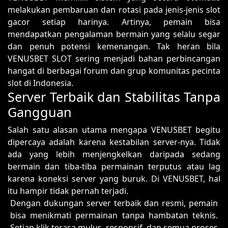
melakukan pembaruan dan rotasi pada jenis-jenis slot
gacor setiap harinya. Artinya, pemain bisa
mendapatkan pengalaman bermain yang selalu segar
dan penuh potensi kemenangan. Tak heran bila
VENUSBET SLOT sering menjadi bahan perbincangan
hangat di berbagai forum dan grup komunitas pecinta
slot di Indonesia.
Server Terbaik dan Stabilitas Tanpa
Gangguan
Salah satu alasan utama mengapa VENUSBET begitu
dipercaya adalah karena kestabilan server-nya. Tidak
ada yang lebih menjengkelkan daripada sedang
bermain dan tiba-tiba permainan terputus atau lag
karena koneksi server yang buruk. Di VENUSBET, hal
itu hampir tidak pernah terjadi.
Dengan dukungan server terbaik dan resmi, pemain
bisa menikmati permainan tanpa hambatan teknis.
Setiap klik terasa mulus, responsif, dan semua proses