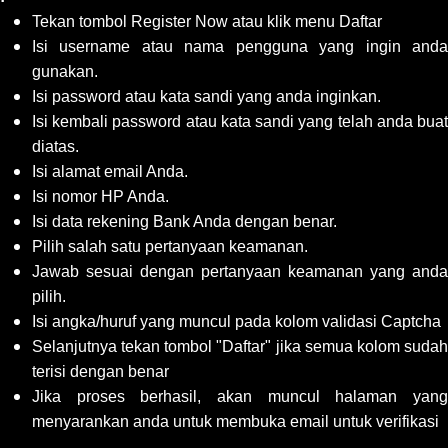
Tekan tombol Register Now atau klik menu Daftar
Isi username atau nama pengguna yang ingin anda
gunakan.
Isi password atau kata sandi yang anda inginkan.
Isi kembali password atau kata sandi yang telah anda buat
diatas.
Isi alamat email Anda.
Isi nomor HP Anda.
Isi data rekening Bank Anda dengan benar.
Pilih salah satu pertanyaan keamanan.
Jawab sesuai dengan pertanyaan keamanan yang anda
pilih.
Isi angka/huruf yang muncul pada kolom validasi Captcha
Selanjutnya tekan tombol "Daftar" jika semua kolom sudah
terisi dengan benar
Jika proses berhasil, akan muncul halaman yang
menyarankan anda untuk membuka email untuk verifikasi