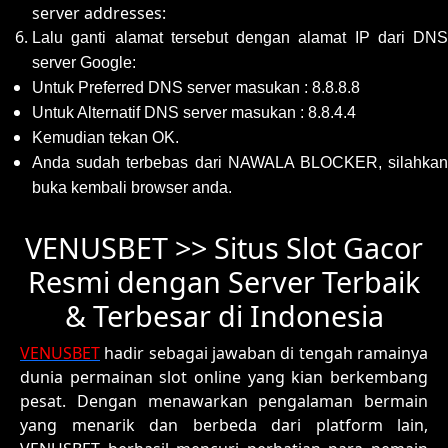
server addresses:
Lalu ganti alamat tersebut dengan alamat IP dari DNS
server Google:
Untuk Preferred DNS server masukan : 8.8.8.8
Untuk Alternatif DNS server masukan : 8.8.4.4
Kemudian tekan OK.
Anda sudah terbebas dari NAWALA BLOCKER, silahkan
buka kembali browser anda.
VENUSBET >> Situs Slot Gacor
Resmi dengan Server Terbaik
& Terbesar di Indonesia
VENUSBET
hadir sebagai jawaban di tengah ramainya
dunia permainan slot online yang kian berkembang
pesat. Dengan menawarkan pengalaman bermain
yang menarik dan berbeda dari platform lain,