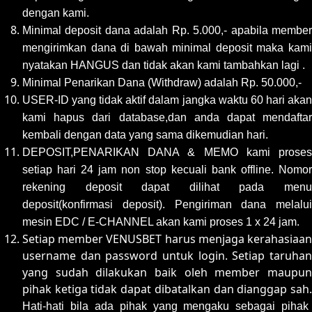
dengan kami.
Minimal deposit dana adalah Rp. 5.000,- apabila member
mengirimkan dana di bawah minimal deposit maka kami
nyatakan HANGUS dan tidak akan kami tambahkan lagi .
Minimal Penarikan Dana (Withdraw) adalah Rp. 50.000,-
USER-ID yang tidak aktif dalam jangka waktu 60 hari akan
kami hapus dari database,dan anda dapat mendaftar
kembali dengan data yang sama dikemudian hari.
DEPOSIT,PENARIKAN DANA & MEMO kami proses
setiap hari 24 jam non stop kecuali bank offline. Nomor
rekening deposit dapat dilihat pada menu
deposit(konfirmasi deposit).
Pengiriman dana melalui
mesin EDC / E-CHANNEL akan kami proses 1 x 24 jam.
Setiap member VENUSBET harus menjaga kerahasiaan
username dan password untuk login. Setiap taruhan
yang sudah dilakukan baik oleh member maupun
pihak ketiga tidak dapat dibatalkan dan dianggap sah.
Hati-hati bila ada pihak yang mengaku sebagai pihak