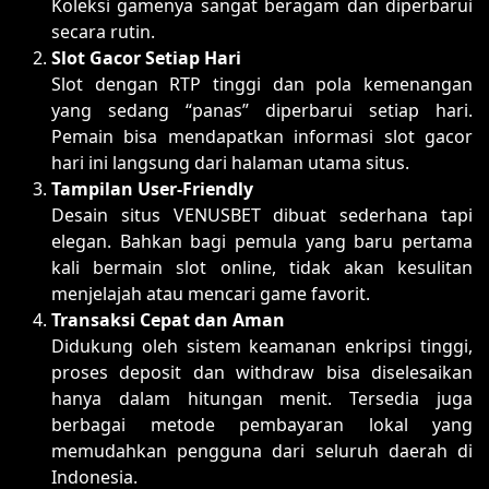
Koleksi gamenya sangat beragam dan diperbarui
secara rutin.
Slot Gacor Setiap Hari
Slot dengan RTP tinggi dan pola kemenangan
yang sedang “panas” diperbarui setiap hari.
Pemain bisa mendapatkan informasi slot gacor
hari ini langsung dari halaman utama situs.
Tampilan User-Friendly
Desain situs VENUSBET dibuat sederhana tapi
elegan. Bahkan bagi pemula yang baru pertama
kali bermain slot online, tidak akan kesulitan
menjelajah atau mencari game favorit.
Transaksi Cepat dan Aman
Didukung oleh sistem keamanan enkripsi tinggi,
proses deposit dan withdraw bisa diselesaikan
hanya dalam hitungan menit. Tersedia juga
berbagai metode pembayaran lokal yang
memudahkan pengguna dari seluruh daerah di
Indonesia.