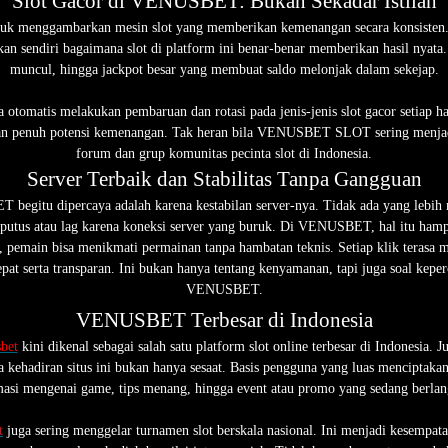
Slot Gacor di VENUSBET: Bukan Sekadar Istilah
ntuk menggambarkan mesin slot yang memberikan kemenangan secara konsisten
 sendiri bagaimana slot di platform ini benar-benar memberikan hasil nyata.
muncul, hingga jackpot besar yang membuat saldo melonjak dalam sekejap.
omatis melakukan pembaruan dan rotasi pada jenis-jenis slot gacor setiap h
dan penuh potensi kemenangan. Tak heran bila VENUSBET SLOT sering menjadi
forum dan grup komunitas pecinta slot di Indonesia.
Server Terbaik dan Stabilitas Tanpa Gangguan
begitu dipercaya adalah karena kestabilan server-nya. Tidak ada yang lebih
rputus atau lag karena koneksi server yang buruk. Di VENUSBET, hal itu hampi
 pemain bisa menikmati permainan tanpa hambatan teknis. Setiap klik terasa mu
pat serta transparan. Ini bukan hanya tentang kenyamanan, tapi juga soal keper
VENUSBET.
VENUSBET Terbesar di Indonesia
bet
kini dikenal sebagai salah satu platform slot online terbesar di Indonesia.
a kehadiran situs ini bukan hanya sesaat. Basis pengguna yang luas menciptakan
masi mengenai game, tips menang, hingga event atau promo yang sedang berlan
t
juga sering menggelar turnamen slot berskala nasional. Ini menjadi kesempa