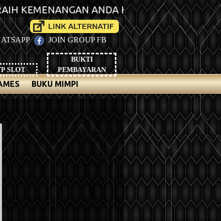
H KEMENANGAN ANDA HANYA DI VENUS BET.
ATSAPP
JOIN GROUP FB
BUKTI
P SLOT
PEMBAYARAN
AMES
BUKU MIMPI