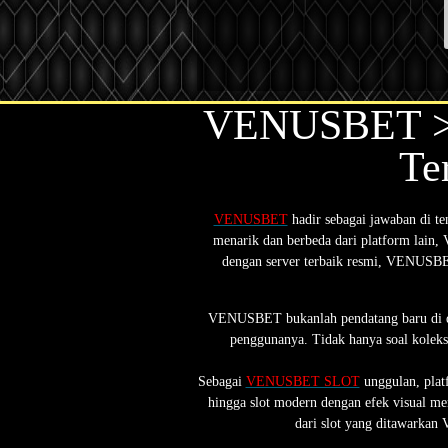
VENUSBET >> 
Te
VENUSBET
hadir sebagai jawaban di t
menarik dan berbeda dari platform lain, 
dengan server terbaik resmi, VENUSBET
VENUSBET bukanlah pendatang baru di dun
penggunanya. Tidak hanya soal koleksi
Sebagai
VENUSBET SLOT
unggulan, platf
hingga slot modern dengan efek visual me
dari slot yang ditawarkan 