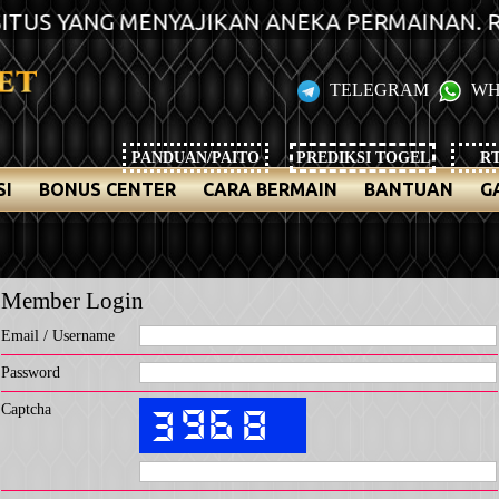
US YANG MENYAJIKAN ANEKA PERMAINAN. RAI
TELEGRAM
WH
PANDUAN/PAITO
PREDIKSI TOGEL
RT
SI
BONUS CENTER
CARA BERMAIN
BANTUAN
G
Member Login
Email / Username
Password
Captcha